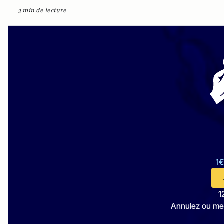
3 min de lecture
1€
1
Annulez ou me