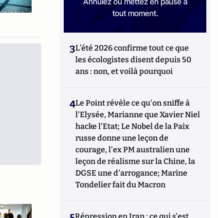
Annulez ou mettez en pause à
tout moment.
3
L’été 2026 confirme tout ce que
les écologistes disent depuis 50
ans : non, et voilà pourquoi
4
Le Point révèle ce qu'on sniffe à
l'Elysée, Marianne que Xavier Niel
hacke l'Etat; Le Nobel de la Paix
russe donne une leçon de
courage, l'ex PM australien une
leçon de réalisme sur la Chine, la
DGSE une d'arrogance; Marine
Tondelier fait du Macron
5
Répression en Iran : ce qui s'est