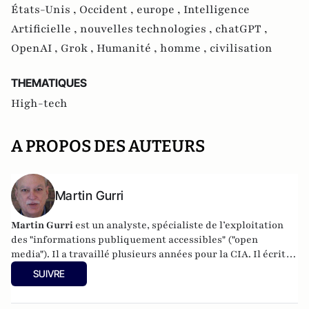
États-Unis ,
Occident ,
europe ,
Intelligence
Artificielle ,
nouvelles technologies ,
chatGPT ,
OpenAI ,
Grok ,
Humanité ,
homme ,
civilisation
THEMATIQUES
High-tech
A PROPOS DES AUTEURS
Martin Gurri
Martin Gurri
est un analyste, spécialiste de l’exploitation
des "informations publiquement accessibles" ("open
media"). Il a travaillé plusieurs années pour la CIA. Il écrit
désormais sur le blog
The Fifth Wave
. Il est l'auteur de
The
SUIVRE
Revolt of The Public and the Crisis of Authority in the New
Millennium
(Stripe Press, 2014).