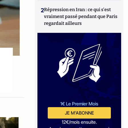
2
Répression en Iran : ce qui s'est
vraiment passé pendant que Paris
regardait ailleurs
1€ Le Premier Mois
JE M'ABONNE
12€/mois ensuite.