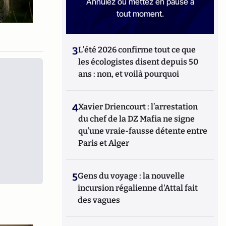
Annulez ou mettez en pause à
tout moment.
3
L’été 2026 confirme tout ce que
les écologistes disent depuis 50
ans : non, et voilà pourquoi
4
Xavier Driencourt : l’arrestation
du chef de la DZ Mafia ne signe
qu’une vraie-fausse détente entre
Paris et Alger
5
Gens du voyage : la nouvelle
incursion régalienne d'Attal fait
des vagues