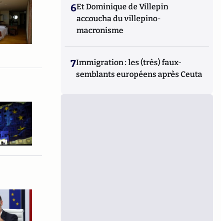
6
Et Dominique de Villepin
accoucha du villepino-
macronisme
7
Immigration : les (très) faux-
semblants européens après Ceuta