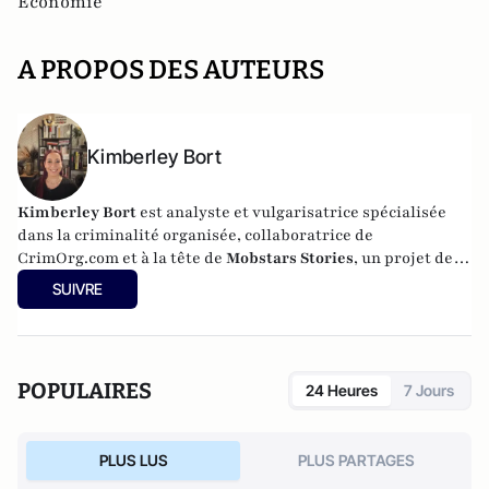
Economie
A PROPOS DES AUTEURS
Kimberley Bort
Kimberley Bort
est analyste et vulgarisatrice spécialisée
dans la criminalité organisée, collaboratrice de
CrimOrg.com et à la tête de
Mobstars Stories
, un projet de
contenus sur les réseaux sociaux qui explore les
SUIVRE
dynamiques du crime organisé et ses représentations.
POPULAIRES
24 Heures
7 Jours
PLUS LUS
PLUS PARTAGES