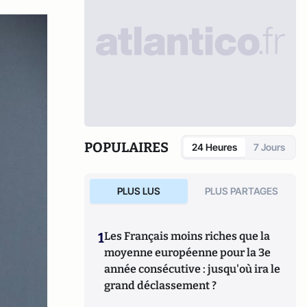
POPULAIRES
24 Heures
7 Jours
PLUS LUS
PLUS PARTAGES
1
Les Français moins riches que la
moyenne européenne pour la 3e
année consécutive : jusqu'où ira le
grand déclassement ?