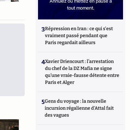
Annulez ou mettez en pause à
tout moment.
3
Répression en Iran : ce qui s'est
vraiment passé pendant que
Paris regardait ailleurs
4
Xavier Driencourt : l’arrestation
du chef de la DZ Mafia ne signe
qu’une vraie-fausse détente entre
Paris et Alger
5
Gens du voyage : la nouvelle
incursion régalienne d'Attal fait
des vagues