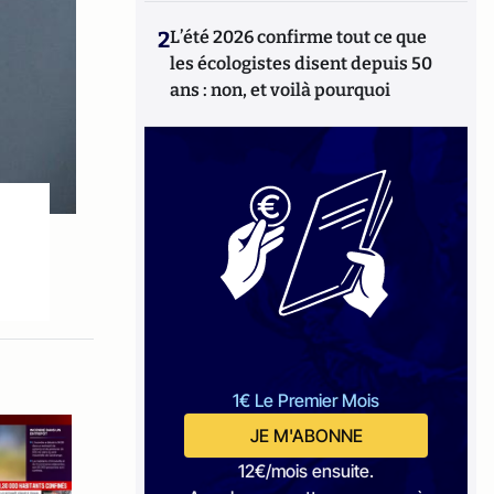
2
L’été 2026 confirme tout ce que
les écologistes disent depuis 50
ans : non, et voilà pourquoi
1€ Le Premier Mois
JE M'ABONNE
12€/mois ensuite.