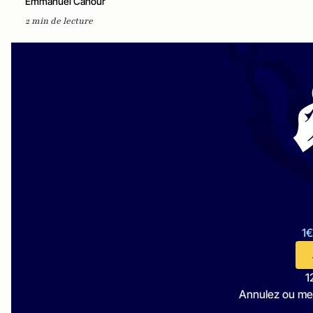
Emmanuel Cahour
2 min de lecture
1€
1
Annulez ou me