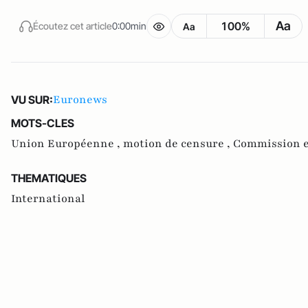
Aa
100%
Écoutez cet article
0:00min
Aa
Euronews
VU SUR:
MOTS-CLES
Union Européenne ,
motion de censure ,
Commission 
THEMATIQUES
International