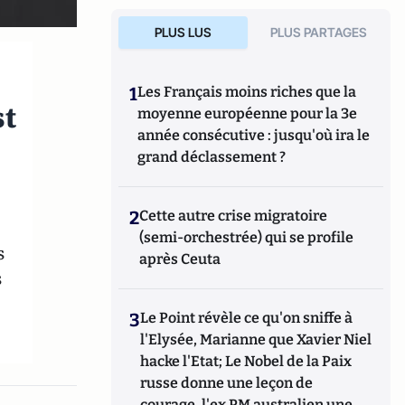
PLUS LUS
PLUS PARTAGES
1
Les Français moins riches que la
st
moyenne européenne pour la 3e
année consécutive : jusqu'où ira le
grand déclassement ?
2
Cette autre crise migratoire
(semi-orchestrée) qui se profile
s
après Ceuta
s
3
Le Point révèle ce qu'on sniffe à
l'Elysée, Marianne que Xavier Niel
hacke l'Etat; Le Nobel de la Paix
russe donne une leçon de
courage, l'ex PM australien une