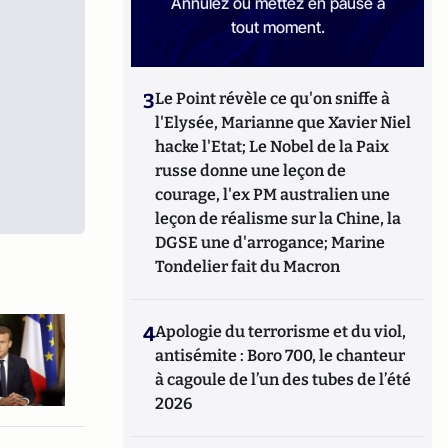
Annulez ou mettez en pause à
tout moment.
3
Le Point révèle ce qu'on sniffe à
l'Elysée, Marianne que Xavier Niel
hacke l'Etat; Le Nobel de la Paix
russe donne une leçon de
courage, l'ex PM australien une
leçon de réalisme sur la Chine, la
DGSE une d'arrogance; Marine
Tondelier fait du Macron
4
Apologie du terrorisme et du viol,
antisémite : Boro 700, le chanteur
à cagoule de l’un des tubes de l’été
2026