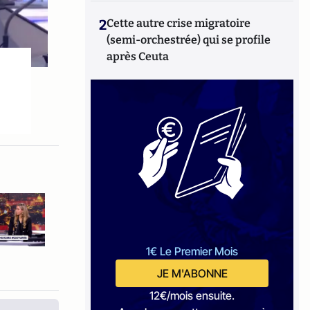
2
Cette autre crise migratoire
(semi-orchestrée) qui se profile
après Ceuta
1€ Le Premier Mois
JE M'ABONNE
12€/mois ensuite.