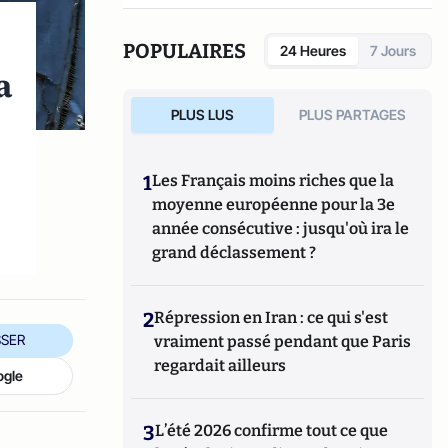
réseaux sociaux qui explore les dynamiques
du crime organisé et ses représentations.
POPULAIRES
24 Heures
7 Jours
a
PLUS LUS
PLUS PARTAGES
1
Les Français moins riches que la
moyenne européenne pour la 3e
année consécutive : jusqu'où ira le
grand déclassement ?
2
Répression en Iran : ce qui s'est
SER
vraiment passé pendant que Paris
regardait ailleurs
ogle
3
L’été 2026 confirme tout ce que