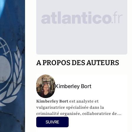
A PROPOS DES AUTEURS
Kimberley Bort
Kimberley Bort
est analyste et
vulgarisatrice spécialisée dans la
criminalité organisée, collaboratrice de
CrimOrg.com et à la tête de
Mobstars
SUIVRE
Stories
, un projet de contenus sur les