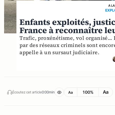
A LA
EXPL
Enfants exploités, justic
France à reconnaître le
Trafic, proxénétisme, vol organisé… 
par des réseaux criminels sont enco
appelle à un sursaut judiciaire.
Aa
100%
Écoutez cet article
0:00min
Aa