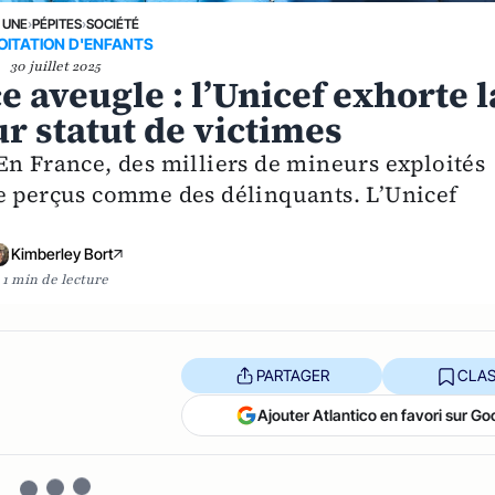
 UNE
›
PÉPITES
›
SOCIÉTÉ
OITATION D'ENFANTS
30 juillet 2025
e aveugle : l’Unicef exhorte l
ur statut de victimes
En France, des milliers de mineurs exploités
re perçus comme des délinquants. L’Unicef
Kimberley Bort
1 min de lecture
PARTAGER
CLAS
Ajouter Atlantico en favori sur Go