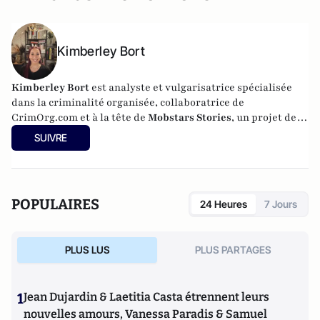
Kimberley Bort
Kimberley Bort
est analyste et vulgarisatrice spécialisée
dans la criminalité organisée, collaboratrice de
CrimOrg.com et à la tête de
Mobstars Stories
, un projet de
contenus sur les réseaux sociaux qui explore les
SUIVRE
dynamiques du crime organisé et ses représentations.
POPULAIRES
24 Heures
7 Jours
PLUS LUS
PLUS PARTAGES
1
Jean Dujardin & Laetitia Casta étrennent leurs
nouvelles amours, Vanessa Paradis & Samuel