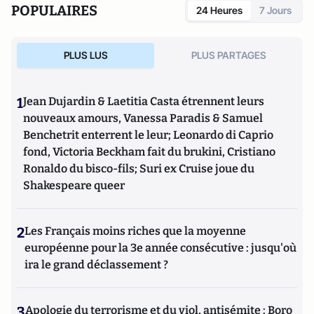
POPULAIRES
24 Heures
7 Jours
PLUS LUS
PLUS PARTAGES
1
Jean Dujardin & Laetitia Casta étrennent leurs
nouveaux amours, Vanessa Paradis & Samuel
Benchetrit enterrent le leur; Leonardo di Caprio
fond, Victoria Beckham fait du brukini, Cristiano
Ronaldo du bisco-fils; Suri ex Cruise joue du
Shakespeare queer
2
Les Français moins riches que la moyenne
européenne pour la 3e année consécutive : jusqu'où
ira le grand déclassement ?
3
Apologie du terrorisme et du viol, antisémite : Boro