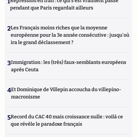
1
Répression en Iran : ce qui s'est vraiment passé
pendant que Paris regardait ailleurs
2
Les Français moins riches que la moyenne
européenne pour la 3e année consécutive : jusqu'où
ira le grand déclassement ?
3
Immigration : les (très) faux-semblants européens
après Ceuta
4
Et Dominique de Villepin accoucha du villepino-
macronisme
5
Record du CAC 40 mais croissance nulle : voilà ce
que révèle le paradoxe français