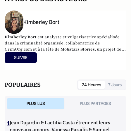
Kimberley Bort
Kimberley Bort
est analyste et vulgarisatrice spécialisée
dans la criminalité organisée, collaboratrice de
CrimOrg.com et à la tête de
Mobstars Stories
, un projet de
contenus sur les réseaux sociaux qui explore les
SUIVRE
dynamiques du crime organisé et ses représentations.
POPULAIRES
24 Heures
7 Jours
PLUS LUS
PLUS PARTAGES
1
Jean Dujardin & Laetitia Casta étrennent leurs
nouveaux amours, Vanessa Paradis & Samuel