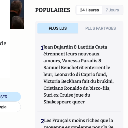
POPULAIRES
24 Heures
7 Jours
PLUS LUS
PLUS PARTAGES
 de
1
Jean Dujardin & Laetitia Casta
étrennent leurs nouveaux
amours, Vanessa Paradis &
Samuel Benchetrit enterrent le
leur; Leonardo di Caprio fond,
Victoria Beckham fait du brukini,
Cristiano Ronaldo du bisco-fils;
Suri ex Cruise joue du
SER
Shakespeare queer
ogle
2
Les Français moins riches que la
moyenne européenne pour la 3e