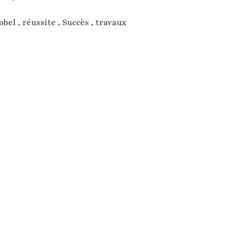
obel ,
réussite ,
Succès ,
travaux