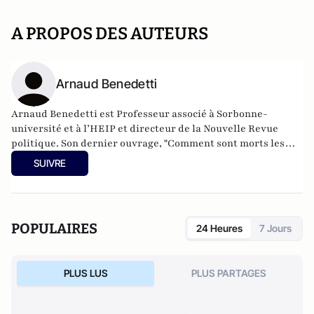
A PROPOS DES AUTEURS
Arnaud Benedetti
Arnaud Benedetti est Professeur associé à Sorbonne-
université et à l’HEIP et directeur de la Nouvelle Revue
politique.
Son dernier ouvrage
, "Comment sont morts les
politiques ? Le grand malaise du pouvoir", est publié aux
SUIVRE
éditions du Cerf (4 Novembre 2021).
POPULAIRES
24 Heures
7 Jours
PLUS LUS
PLUS PARTAGES