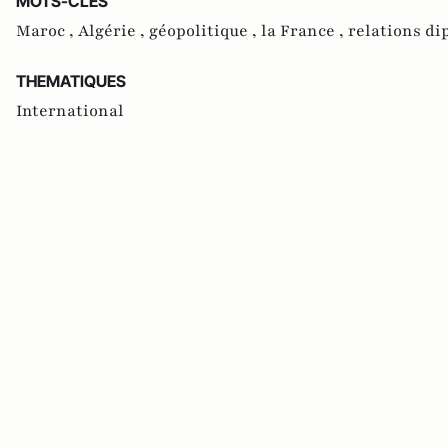
MOTS-CLES
Maroc ,
Algérie ,
géopolitique ,
la France ,
relations di
THEMATIQUES
International