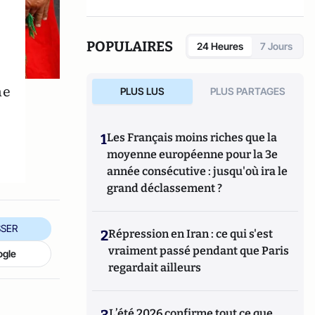
dirigé
Le dictionnaire du conservatisme
(Cerf 2017), le
Le dictionnaire des
populismes
(Cerf 2019) et
Le dictionnaire du
POPULAIRES
24 Heures
7 Jours
progressisme
(Seuil 2022). Christophe
Boutin est membre de la Fondation du Pont-
Neuf.
ne
PLUS LUS
PLUS PARTAGES
1
Les Français moins riches que la
moyenne européenne pour la 3e
année consécutive : jusqu'où ira le
grand déclassement ?
SER
2
Répression en Iran : ce qui s'est
vraiment passé pendant que Paris
ogle
regardait ailleurs
3
L’été 2026 confirme tout ce que