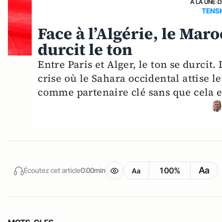
A LA UNE
›
D
TENS
Face à l’Algérie, le Maro
durcit le ton
Entre Paris et Alger, le ton se durcit
crise où le Sahara occidental attise l
comme partenaire clé sans que cela e
Aa
100%
Écoutez cet article
0:00min
Aa