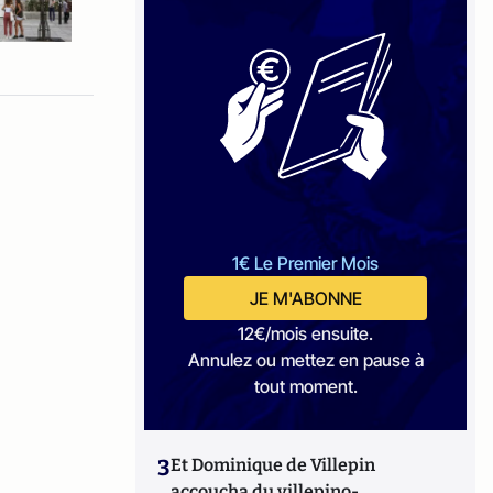
1€ Le Premier Mois
JE M'ABONNE
12€/mois ensuite.
Annulez ou mettez en pause à
tout moment.
3
Et Dominique de Villepin
accoucha du villepino-