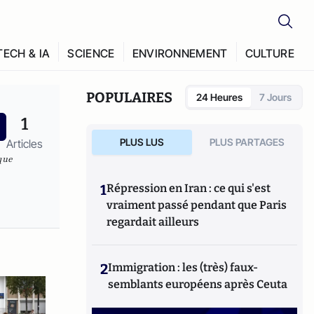
TECH & IA
SCIENCE
ENVIRONNEMENT
CULTURE
POPULAIRES
24 Heures
7 Jours
1
PLUS LUS
PLUS PARTAGES
Articles
que
1
Répression en Iran : ce qui s'est
vraiment passé pendant que Paris
regardait ailleurs
2
Immigration : les (très) faux-
semblants européens après Ceuta