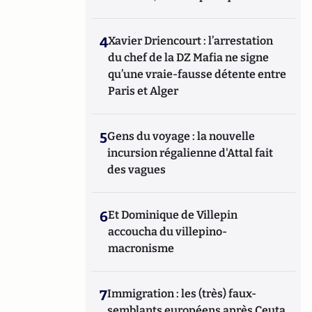
4
Xavier Driencourt : l’arrestation
du chef de la DZ Mafia ne signe
qu’une vraie-fausse détente entre
Paris et Alger
5
Gens du voyage : la nouvelle
incursion régalienne d'Attal fait
des vagues
6
Et Dominique de Villepin
accoucha du villepino-
macronisme
7
Immigration : les (très) faux-
semblants européens après Ceuta