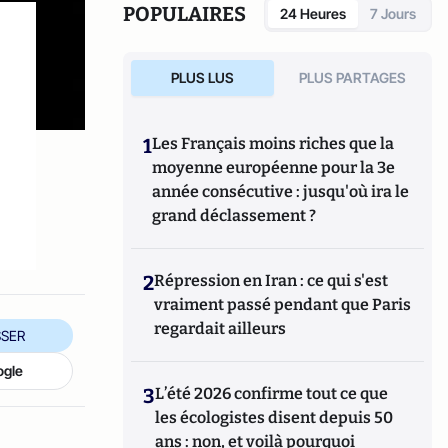
POPULAIRES
24 Heures
7 Jours
PLUS LUS
PLUS PARTAGES
1
Les Français moins riches que la
moyenne européenne pour la 3e
année consécutive : jusqu'où ira le
grand déclassement ?
2
Répression en Iran : ce qui s'est
vraiment passé pendant que Paris
regardait ailleurs
SER
ogle
3
L’été 2026 confirme tout ce que
les écologistes disent depuis 50
ans : non, et voilà pourquoi