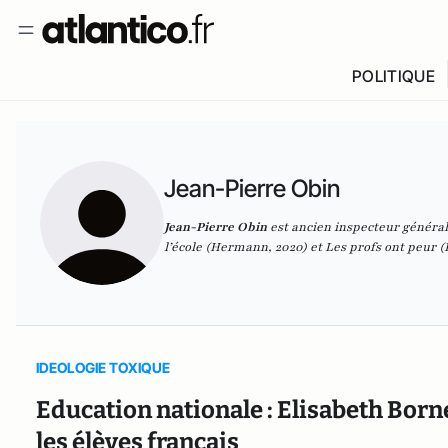
POLITIQUE
Jean-Pierre Obin
Jean-Pierre Obin
est ancien inspecteur général 
l’école
(Hermann, 2020) et
Les profs ont peur
(É
IDEOLOGIE TOXIQUE
Education nationale : Elisabeth Borne
les élèves français