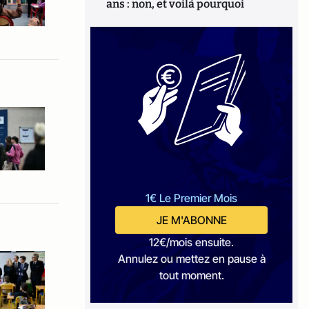
ans : non, et voilà pourquoi
1€ Le Premier Mois
JE M'ABONNE
12€/mois ensuite.
Annulez ou mettez en pause à
tout moment.