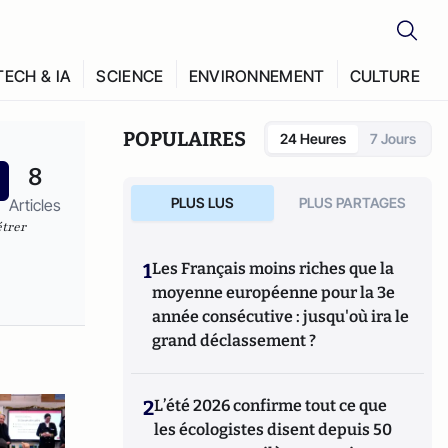
TECH & IA
SCIENCE
ENVIRONNEMENT
CULTURE
POPULAIRES
24 Heures
7 Jours
8
PLUS LUS
PLUS PARTAGES
Articles
étrer
1
Les Français moins riches que la
moyenne européenne pour la 3e
année consécutive : jusqu'où ira le
grand déclassement ?
2
L’été 2026 confirme tout ce que
les écologistes disent depuis 50