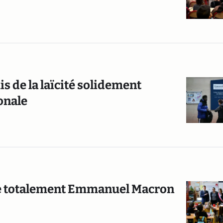
s de la laïcité solidement
onale
ppe totalement Emmanuel Macron