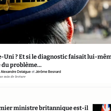
-Uni ? Et si le diagnostic faisait lui-mê
e du problème…
Alexandre Delaigue
et
Jérôme Besnard
20 min de lecture
mier ministre britannique est-il