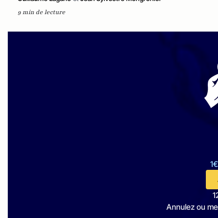
9 min de lecture
1€
1
Annulez ou me