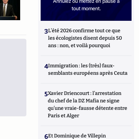
Annulez ou mettez en pause à
tout moment.
3
L’été 2026 confirme tout ce que
les écologistes disent depuis 50
ans : non, et voilà pourquoi
4
Immigration : les (très) faux-
semblants européens après Ceuta
5
Xavier Driencourt : l’arrestation
du chef de la DZ Mafia ne signe
qu’une vraie-fausse détente entre
Paris et Alger
6
Et Dominique de Villepin