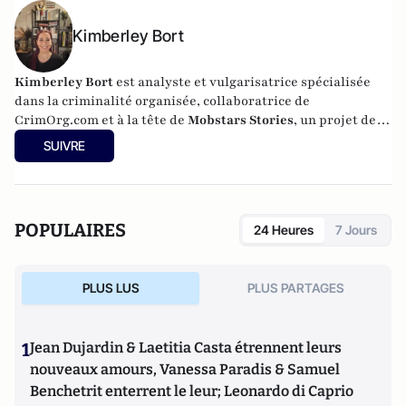
Kimberley Bort
Kimberley Bort
est analyste et vulgarisatrice spécialisée
dans la criminalité organisée, collaboratrice de
CrimOrg.com et à la tête de
Mobstars Stories
, un projet de
contenus sur les réseaux sociaux qui explore les
SUIVRE
dynamiques du crime organisé et ses représentations.
POPULAIRES
24 Heures
7 Jours
PLUS LUS
PLUS PARTAGES
1
Jean Dujardin & Laetitia Casta étrennent leurs
nouveaux amours, Vanessa Paradis & Samuel
Benchetrit enterrent le leur; Leonardo di Caprio