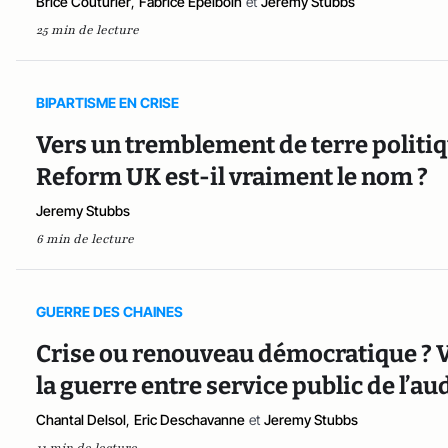
Brice Couturier
,
Fabrice Epelboin
et
Jeremy Stubbs
25 min de lecture
BIPARTISME EN CRISE
Vers un tremblement de terre politi
Reform UK est-il vraiment le nom ?
Jeremy Stubbs
6 min de lecture
GUERRE DES CHAINES
Crise ou renouveau démocratique ? Vo
la guerre entre service public de l’au
Chantal Delsol
,
Eric Deschavanne
et
Jeremy Stubbs