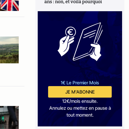
ans : non, et voilà pourquoi
1€ Le Premier Mois
JE M'ABONNE
12€/mois ensuite.
Annulez ou mettez en pause à
tout moment.