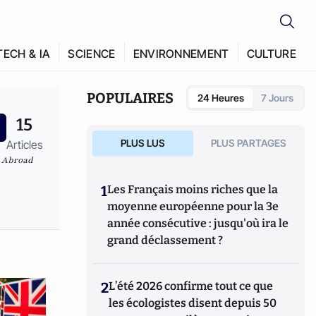
TECH & IA
SCIENCE
ENVIRONNEMENT
CULTURE
POPULAIRES
24 Heures
7 Jours
15
PLUS LUS
PLUS PARTAGES
Articles
s Abroad
1
Les Français moins riches que la
moyenne européenne pour la 3e
année consécutive : jusqu'où ira le
grand déclassement ?
2
L’été 2026 confirme tout ce que
les écologistes disent depuis 50