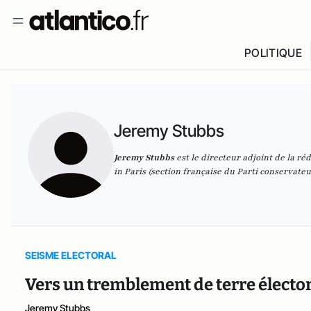
POLITIQUE
Jeremy Stubbs
Jeremy Stubbs
est le directeur adjoint de la r
in Paris (section française du Parti conservate
SEISME ELECTORAL
Vers un tremblement de terre élect
Jeremy Stubbs