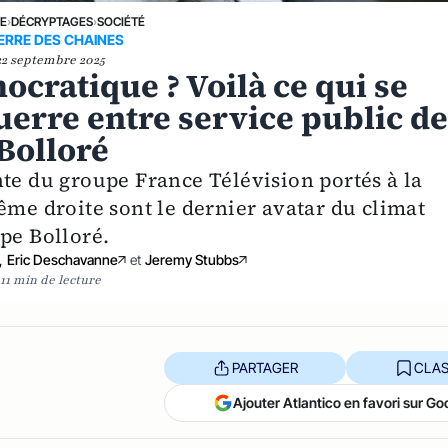
NE
›
DÉCRYPTAGES
›
SOCIÉTÉ
ERRE DES CHAINES
22 septembre 2025
cratique ? Voilà ce qui se
uerre entre service public d
 Bolloré
nte du groupe France Télévision portés à la
ême droite sont le dernier avatar du climat
pe Bolloré.
,
Eric Deschavanne
et
Jeremy Stubbs
11 min de lecture
PARTAGER
CLAS
Ajouter Atlantico en favori sur Go