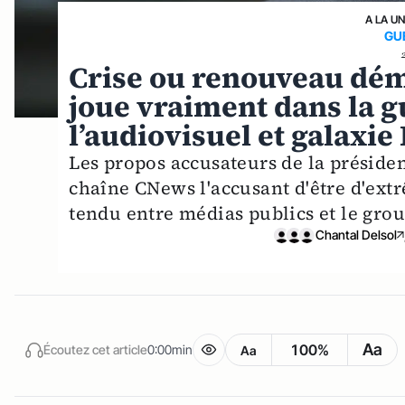
A LA U
GU
Crise ou renouveau démo
joue vraiment dans la g
l’audiovisuel et galaxie
Les propos accusateurs de la préside
chaîne CNews l'accusant d'être d'extr
tendu entre médias publics et le grou
Chantal Delsol
Aa
100%
Écoutez cet article
0:00min
Aa