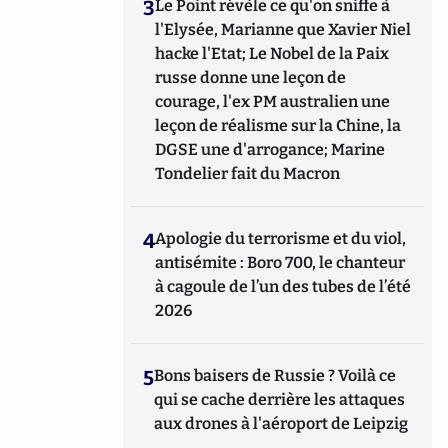
3
Le Point révèle ce qu'on sniffe à
l'Elysée, Marianne que Xavier Niel
hacke l'Etat; Le Nobel de la Paix
russe donne une leçon de
courage, l'ex PM australien une
leçon de réalisme sur la Chine, la
DGSE une d'arrogance; Marine
Tondelier fait du Macron
4
Apologie du terrorisme et du viol,
antisémite : Boro 700, le chanteur
à cagoule de l’un des tubes de l’été
2026
5
Bons baisers de Russie ? Voilà ce
qui se cache derrière les attaques
aux drones à l'aéroport de Leipzig