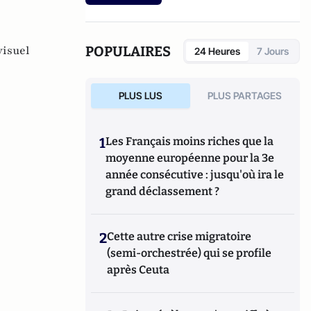
conservateur britannique).
POPULAIRES
visuel
24 Heures
7 Jours
PLUS LUS
PLUS PARTAGES
1
Les Français moins riches que la
moyenne européenne pour la 3e
année consécutive : jusqu'où ira le
grand déclassement ?
2
Cette autre crise migratoire
(semi-orchestrée) qui se profile
après Ceuta