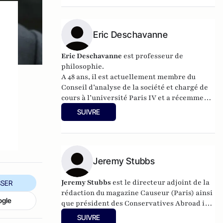
Eric Deschavanne
e
Eric Deschavanne
est professeur de
philosophie.
A 48 ans, il est actuellement membre du
Conseil d’analyse de la société et chargé de
cours à l’université Paris IV et a récemment
publié
Le deuxième
SUIVRE
humanisme – Introduction à la pensée de
Luc Ferry
(Germina, 2010). Il est également
l’auteur, avec Pierre-Henri Tavoillot, de
Philosophie des âges de la vie
(Grasset,
2007).
Jeremy Stubbs
Jeremy Stubbs
est le directeur adjoint de la
SER
rédaction du magazine Causeur (Paris) ainsi
ogle
que président des Conservatives Abroad in
Paris (section française du Parti
SUIVRE