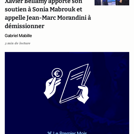
Xavier Bellamy apporte son
soutien à Sonia Mabrouk et
appelle Jean-Marc Morandini à
démissionner
Gabriel Mabille
3 min de lecture
1€ Le Premier Mois