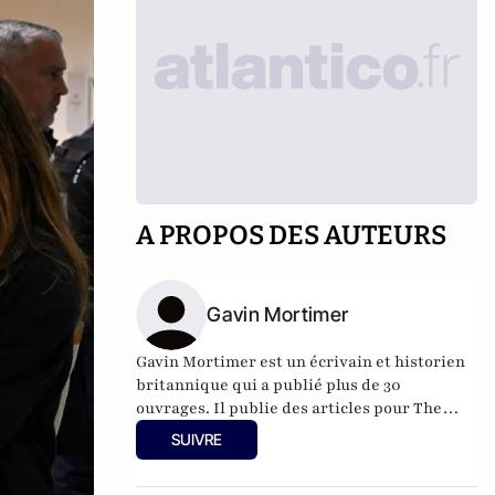
A PROPOS DES AUTEURS
Gavin Mortimer
Gavin Mortimer est un écrivain et historien
britannique qui a publié plus de 30
ouvrages. Il publie des articles pour The
European Conservative, The Daily
SUIVRE
Telegraph, The Spectator, The Catholic
Herald et The Critic.