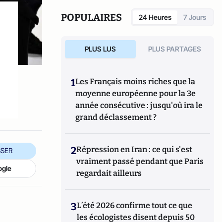
POPULAIRES
24 Heures
7 Jours
PLUS LUS
PLUS PARTAGES
1
Les Français moins riches que la
moyenne européenne pour la 3e
année consécutive : jusqu'où ira le
grand déclassement ?
2
Répression en Iran : ce qui s'est
SER
vraiment passé pendant que Paris
ogle
regardait ailleurs
3
L’été 2026 confirme tout ce que
les écologistes disent depuis 50