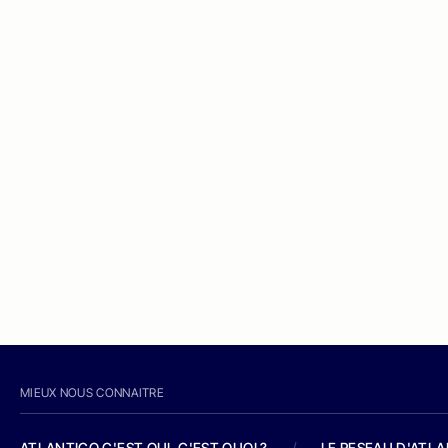
MIEUX NOUS CONNAITRE
ATLANTICO C'EST QUI, C'EST QUOI ?
/
LE RESEAU D'ATL