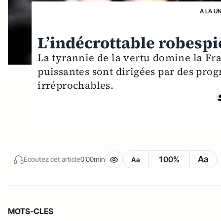
A LA U
L’indécrottable robespi
La tyrannie de la vertu domine la Fran
puissantes sont dirigées par des prog
irréprochables.
Aa
100%
Écoutez cet article
0:00min
Aa
MOTS-CLES