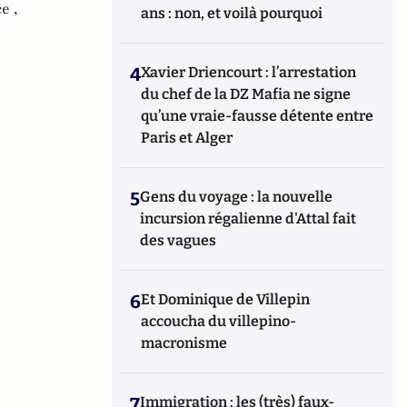
e ,
ans : non, et voilà pourquoi
4
Xavier Driencourt : l’arrestation
du chef de la DZ Mafia ne signe
qu’une vraie-fausse détente entre
Paris et Alger
5
Gens du voyage : la nouvelle
incursion régalienne d'Attal fait
des vagues
6
Et Dominique de Villepin
accoucha du villepino-
macronisme
7
Immigration : les (très) faux-