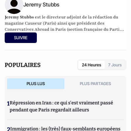
Jeremy Stubbs
Jeremy Stubbs
est le directeur adjoint de la rédaction du
magazine Causeur (Paris) ainsi que président des
Conservatives Abroad in Paris (section française du Parti
conservateur britannique).
SUIVRE
POPULAIRES
24 Heures
7 Jours
PLUS LUS
PLUS PARTAGES
1
Répression en Iran : ce qui s'est vraiment passé
pendant que Paris regardait ailleurs
2
Immigration : les (très) faux-semblants européens