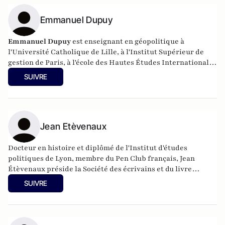
Emmanuel Dupuy
Emmanuel Dupuy
est enseignant en géopolitique à
l'Université Catholique de Lille, à l'Institut Supérieur de
gestion de Paris, à l'école des Hautes Études Internationales
et Politiques. Il est également président de l'Institut
SUIVRE
Prospective et Sécurité en Europe (IPSE).
Jean Etèvenaux
Docteur en histoire et diplômé de l'Institut d'études
politiques de Lyon, membre du Pen Club français, Jean
Étèvenaux préside la Société des écrivains et du livre
lyonnais et régionaux. Enseignant et journaliste, il donne de
SUIVRE
nombreuses conférences, notamment sur l'histoire des deux
Empires (il a été vice-président du Souvenir napoléonien). Il
est l'auteur de nombreux ouvrages.