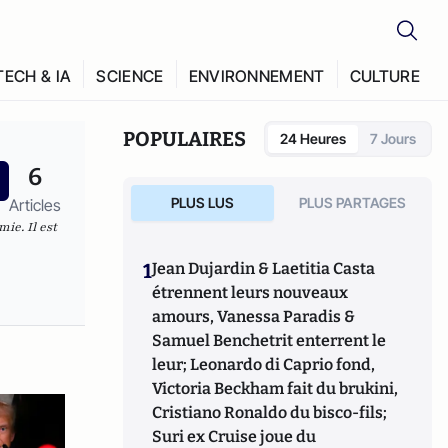
TECH & IA
SCIENCE
ENVIRONNEMENT
CULTURE
POPULAIRES
24 Heures
7 Jours
6
PLUS LUS
PLUS PARTAGES
Articles
ie. Il est
1
Jean Dujardin & Laetitia Casta
étrennent leurs nouveaux
amours, Vanessa Paradis &
Samuel Benchetrit enterrent le
leur; Leonardo di Caprio fond,
Victoria Beckham fait du brukini,
Cristiano Ronaldo du bisco-fils;
Suri ex Cruise joue du