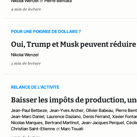
Nikolai Wenzel
et
Pierre Bentata
9 min de lecture
POUR UNE POIGNEE DE DOLLARS ?
Oui, Trump et Musk peuvent réduire
Nikolai Wenzel
5 min de lecture
RELANCE DE L'ACTIVITE
Baisser les impôts de production, u
Jean-Paul Betbeze
,
Jean-Yves Archer
,
Olivier Babeau
,
Pierre Bent
Jean-Marc Daniel
,
Laurence Daziano
,
Denis Ferrand
,
Xavier Fonta
Nicolas Marques
,
Bertrand Martinot
,
Jean-Jacques Perquel
,
Cécil
Christian Saint-Etienne
et
Marc Touati