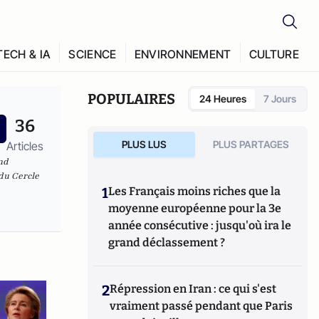
TECH & IA
SCIENCE
ENVIRONNEMENT
CULTURE
POPULAIRES
24 Heures
7 Jours
36
PLUS LUS
PLUS PARTAGES
Articles
nd
 du Cercle
1
Les Français moins riches que la
moyenne européenne pour la 3e
année consécutive : jusqu'où ira le
grand déclassement ?
2
Répression en Iran : ce qui s'est
vraiment passé pendant que Paris