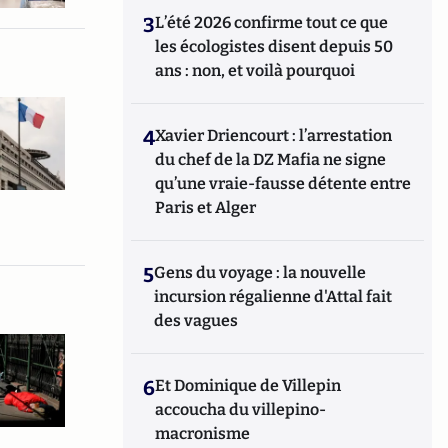
3
L’été 2026 confirme tout ce que
les écologistes disent depuis 50
ans : non, et voilà pourquoi
4
Xavier Driencourt : l’arrestation
du chef de la DZ Mafia ne signe
qu’une vraie-fausse détente entre
Paris et Alger
5
Gens du voyage : la nouvelle
incursion régalienne d'Attal fait
des vagues
6
Et Dominique de Villepin
accoucha du villepino-
macronisme