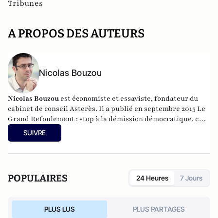
Tribunes
A PROPOS DES AUTEURS
Nicolas Bouzou
Nicolas Bouzou
est économiste et essayiste, fondateur du
cabinet de conseil Asterès. Il a publié en septembre 2015 Le
Grand Refoulement : stop à la démission démocratique, chez
Plon. Il enseigne à l'Université de Paris II Assas et est le
SUIVRE
fondateur du Cercle de Bélem qui regroupe des intellectuels
progressistes et libéraux européens
POPULAIRES
24 Heures
7 Jours
PLUS LUS
PLUS PARTAGES