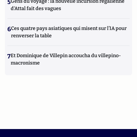
5
Gens du voyage : la nouvelle incursion régalienne
d'Attal fait des vagues
6
Ces quatre pays asiatiques qui misent sur l’IA pour
renverser la table
7
Et Dominique de Villepin accoucha du villepino-
macronisme