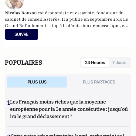
Nicolas Bouzou
est économiste et essayiste, fondateur du
cabinet de conseil Asterès. Il a publié en septembre 2015 Le
Grand Refoulement : stop à la démission démocratique, chez
Plon. Il enseigne à l'Université de Paris II Assas et est le
SUIVRE
fondateur du Cercle de Bélem qui regroupe des intellectuels
progressistes et libéraux européens
POPULAIRES
24 Heures
7 Jours
PLUS LUS
PLUS PARTAGES
1
Les Français moins riches que la moyenne
européenne pour la 3e année consécutive : jusqu'où
ira le grand déclassement ?