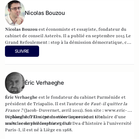
Nicolas Bouzou
Nicolas Bouzou
est économiste et essayiste, fondateur du
cabinet de conseil Asterès. Il a publié en septembre 2015 Le
Grand Refoulement : stop à la démission démocratique, chez
Plon. Il enseigne à l'Université de Paris II Assas et est le
SUIVRE
fondateur du Cercle de Bélem qui regroupe des intellectuels
progressistes et libéraux européens
Éric Verhaeghe
Éric Verhaeghe
est le fondateur du
cabinet Parménide
et
président de
Triapalio
. Il est l'auteur de
Faut-il quitter la
France ?
(Jacob-Duvernet, avril 2012). Son site :
www.eric-
verhaeghe.fr
Diplômé de l'Ena (promotion Copernic) et titulaire d'une
Il vient de créer un nouveau site :
www.lecourrierdesstrateges.fr
maîtrise de philosophie et d'un Dea d'histoire à l'université
Paris-I, il est né à Liège en 1968.