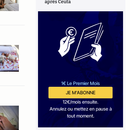
après Ceuta
1€ Le Premier Mois
JE M'ABONNE
12€/mois ensuite.
Annulez ou mettez en pause à
tout moment.