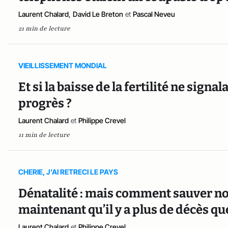
Laurent Chalard
,
David Le Breton
et
Pascal Neveu
21 min de lecture
VIEILLISSEMENT MONDIAL
Et si la baisse de la fertilité ne signal
progrès ?
Laurent Chalard
et
Philippe Crevel
11 min de lecture
CHERIE, J’AI RETRECI LE PAYS
Dénatalité : mais comment sauver n
maintenant qu’il y a plus de décès qu
Laurent Chalard
et
Philippe Crevel