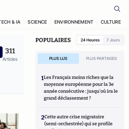
TECH & IA
SCIENCE
ENVIRONNEMENT
CULTURE
POPULAIRES
24 Heures
7 Jours
311
PLUS LUS
PLUS PARTAGES
Articles
1
Les Français moins riches que la
moyenne européenne pour la 3e
année consécutive : jusqu'où ira le
grand déclassement ?
2
Cette autre crise migratoire
(semi-orchestrée) qui se profile