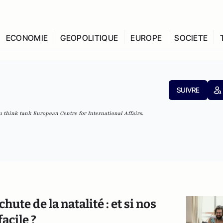
ECONOMIE
GEOPOLITIQUE
EUROPE
SOCIETE
SUIVRE
u think tank
European Centre for International Affairs.
te de la natalité : et si nos
acile ?