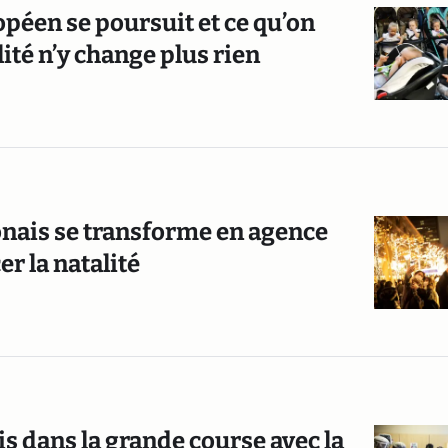
éen se poursuit et ce qu’on
lité n’y change plus rien
nais se transforme en agence
r la natalité
is dans la grande course avec la