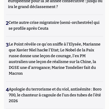
européenne pour la 3e année consécutive : jusqu'où
ira le grand déclassement ?
2
Cette autre crise migratoire (semi-orchestrée) qui
se profile après Ceuta
3
Le Point révèle ce qu'on sniffe à l'Elysée, Marianne
que Xavier Niel hacke l'Etat; Le Nobel de la Paix
russe donne une leçon de courage, l'ex PM
australien une leçon de réalisme sur la Chine, la
DGSE une d'arrogance; Marine Tondelier fait du
Macron
4
Apologie du terrorisme et du viol, antisémite : Boro
700, le chanteur à cagoule de l’un des tubes de l’été
2026