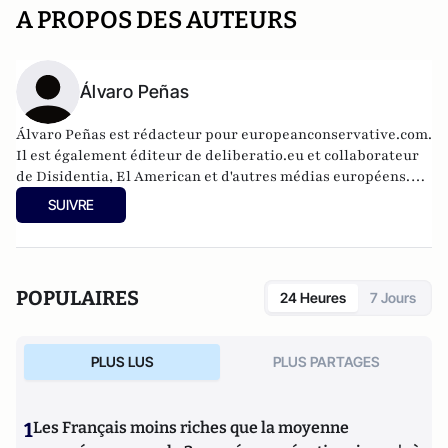
A PROPOS DES AUTEURS
Álvaro Peñas
Álvaro Peñas est rédacteur pour europeanconservative.com.
Il est également éditeur de deliberatio.eu et collaborateur
de Disidentia, El American et d'autres médias européens.
Analyste international spécialisé en Europe de l'Est pour la
SUIVRE
chaîne de télévision 7NN, il est aussi auteur chez SND
Editores.
POPULAIRES
24 Heures
7 Jours
PLUS LUS
PLUS PARTAGES
1
Les Français moins riches que la moyenne