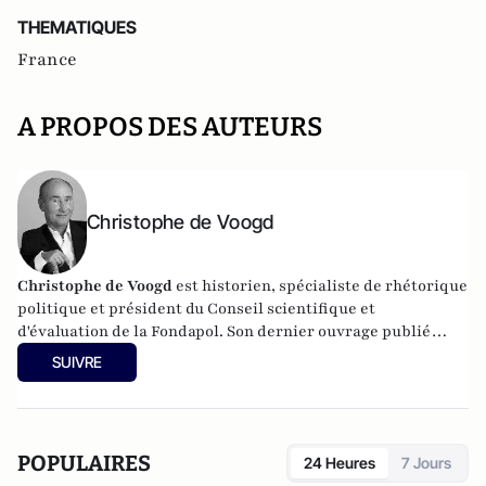
THEMATIQUES
France
A PROPOS DES AUTEURS
Christophe de Voogd
Christophe de Voogd
est historien, spécialiste de rhétorique
politique et président du Conseil scientifique et
d'évaluation de la Fondapol. Son dernier ouvrage publié
est
Victoire populiste aux Pays-Bas, spécificité nationale ou
SUIVRE
paradigme européen
(Fondapol, 2024).
POPULAIRES
24 Heures
7 Jours