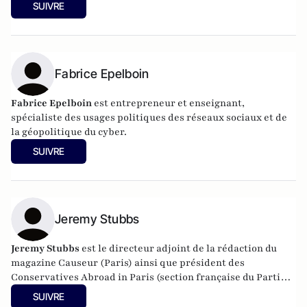
monde des idées". Il est notamment l'auteur du très
SUIVRE
remarqué Macron, un président philosophe (Éditions de
l'Observatoire, 2017).
Fabrice Epelboin
Fabrice Epelboin
est entrepreneur et enseignant,
spécialiste des usages politiques des réseaux sociaux et de
la géopolitique du cyber.
SUIVRE
Jeremy Stubbs
Jeremy Stubbs
est le directeur adjoint de la rédaction du
magazine Causeur (Paris) ainsi que président des
Conservatives Abroad in Paris (section française du Parti
conservateur britannique).
SUIVRE