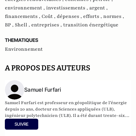
environnement ,
investissements ,
argent ,
financements ,
Coût ,
dépenses ,
efforts ,
normes ,
BP ,
Shell ,
entreprises ,
transition énergétique
THEMATIQUES
Environnement
A PROPOS DES AUTEURS
Samuel Furfari
Samuel Furfari est professeur en géopolitique de l’énergie
depuis 20 ans, docteur en Sciences appliquées (ULB),
ingénieur polytechnicien (ULB). Il a été durant trente-six
ans haut fonctionnaire à la Direction générale de l'énergie
SUIVRE
de la Commission européenne. Auteur de 18 livres.