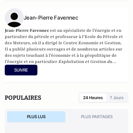
Jean-Pierre Favennec
Jean-Pierre Favennec
est un spécialiste de l’énergie et en
particulier du pétrole et professeur à l’Ecole du Pétrole et
des Moteurs, où il a dirigé le Centre Economie et Gestion.
Il a publié plusieurs ouvrages et de nombreux articles sur
des sujets touchant à l’économie et à la géopolitique de
l’énergie et en particulier
Exploitation et Gestion du
Raffinage (français et anglais), Recherche et Production du
SUIVRE
Pétrole et du Gaz (français et anglais en 2011), l’Energie à
Quel Prix ? (2006) et Géopolitique de l’Energie (français
2009, anglais 2011).
POPULAIRES
24 Heures
7 Jours
PLUS LUS
PLUS PARTAGES