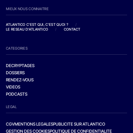
MIEUX NOUS CONNAITRE
ATLANTICO C'EST QUI, C'EST QUOI ?
/
LE RESEAU D'ATLANTICO
/
CONTACT
CATEGORIES
DECRYPTAGES
DOSSIERS
RENDEZ-VOUS
VIDEOS
PODCASTS
LEGAL
CGV
MENTIONS LEGALES
PUBLICITE SUR ATLANTICO
GESTION DES COOKIES
POLITIQUE DE CONFIDENTIALITE