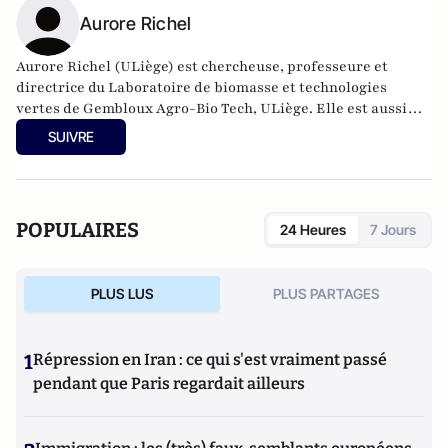
Aurore Richel
Aurore Richel (ULiège) est chercheuse, professeure et
directrice du Laboratoire de biomasse et technologies
vertes de Gembloux Agro-Bio Tech, ULiège. Elle est aussi
une spécialiste de la communication scientifique. Aurore
SUIVRE
Richel développe une chimie plus propre et plus durable,
une chimie verte ! Grâce à son blog
www.chem4us.be
, elle a
été récompensée par un Prix Wernaers pour la vulgarisation
scientifique, provenant d'un financement privé et
POPULAIRES
24 Heures
7 Jours
administré par le FNRS.
PLUS LUS
PLUS PARTAGES
1
Répression en Iran : ce qui s'est vraiment passé
pendant que Paris regardait ailleurs