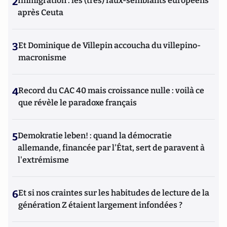
2
Immigration : les (très) faux-semblants européens
après Ceuta
3
Et Dominique de Villepin accoucha du villepino-
macronisme
4
Record du CAC 40 mais croissance nulle : voilà ce
que révèle le paradoxe français
5
Demokratie leben! : quand la démocratie
allemande, financée par l'État, sert de paravent à
l'extrémisme
6
Et si nos craintes sur les habitudes de lecture de la
génération Z étaient largement infondées ?