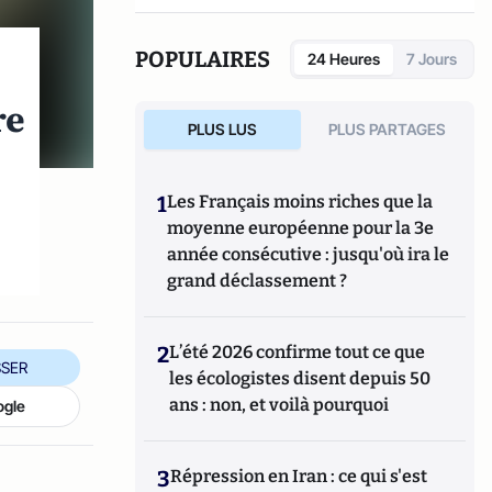
POPULAIRES
24 Heures
7 Jours
re
PLUS LUS
PLUS PARTAGES
1
Les Français moins riches que la
moyenne européenne pour la 3e
année consécutive : jusqu'où ira le
grand déclassement ?
2
L’été 2026 confirme tout ce que
SER
les écologistes disent depuis 50
ans : non, et voilà pourquoi
ogle
3
Répression en Iran : ce qui s'est