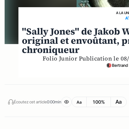
A LA UN
A
"Sally Jones" de Jakob 
original et envoûtant, 
chroniqueur
Folio Junior Publication le 0
Bertrand
Aa
100%
Écoutez cet article
0:00min
Aa