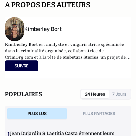
A PROPOS DES AUTEURS
Kimberley Bort
Kimberley Bort
est analyste et vulgarisatrice spécialisée
dans la criminalité organisée, collaboratrice de
CrimOrg.com et à la tête de
Mobstars Stories
, un projet de
contenus sur les réseaux sociaux qui explore les
SUIVRE
dynamiques du crime organisé et ses représentations.
POPULAIRES
24 Heures
7 Jours
PLUS LUS
PLUS PARTAGES
1
Jean Dujardin & Laetitia Casta étrennent leurs