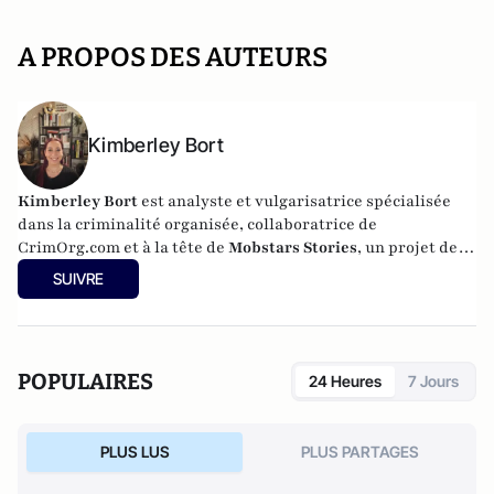
A PROPOS DES AUTEURS
Kimberley Bort
Kimberley Bort
est analyste et vulgarisatrice spécialisée
dans la criminalité organisée, collaboratrice de
CrimOrg.com et à la tête de
Mobstars Stories
, un projet de
contenus sur les réseaux sociaux qui explore les
SUIVRE
dynamiques du crime organisé et ses représentations.
POPULAIRES
24 Heures
7 Jours
PLUS LUS
PLUS PARTAGES