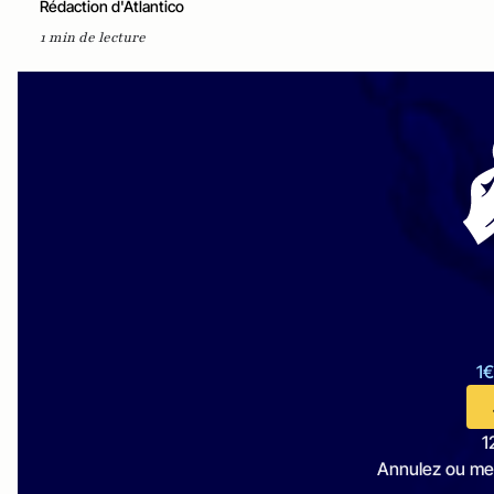
Rédaction d'Atlantico
1 min de lecture
1€
1
Annulez ou me