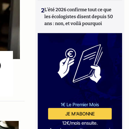
2
L’été 2026 confirme tout ce que
les écologistes disent depuis 50
ans : non, et voilà pourquoi
)
1€ Le Premier Mois
JE M'ABONNE
12€/mois ensuite.