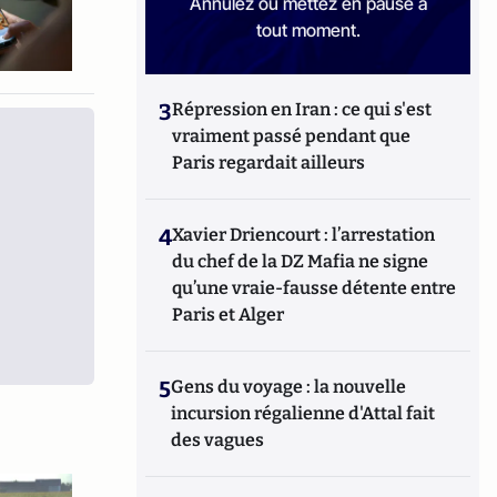
Annulez ou mettez en pause à
tout moment.
3
Répression en Iran : ce qui s'est
vraiment passé pendant que
Paris regardait ailleurs
4
Xavier Driencourt : l’arrestation
du chef de la DZ Mafia ne signe
qu’une vraie-fausse détente entre
Paris et Alger
5
Gens du voyage : la nouvelle
incursion régalienne d'Attal fait
des vagues