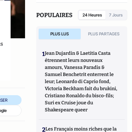
réseaux sociaux qui explore les dynamiques
du crime organisé et ses représentations.
POPULAIRES
24 Heures
7 Jours
PLUS LUS
PLUS PARTAGES
ns
1
Jean Dujardin & Laetitia Casta
étrennent leurs nouveaux
amours, Vanessa Paradis &
Samuel Benchetrit enterrent le
leur; Leonardo di Caprio fond,
Victoria Beckham fait du brukini,
Cristiano Ronaldo du bisco-fils;
SER
Suri ex Cruise joue du
Shakespeare queer
ogle
2
Les Français moins riches que la