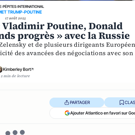
E
›
PÉPITES
›
INTERNATIONAL
ET TRUMP-POUTINE
17 août 2025
c Vladimir Poutine, Donald
nds progrès » avec la Russie
 Zelensky et de plusieurs dirigeants Europée
icité des avancées des négociations avec son
Kimberley Bort
2 min de lecture
PARTAGER
CLAS
Ajouter Atlantico en favori sur Go