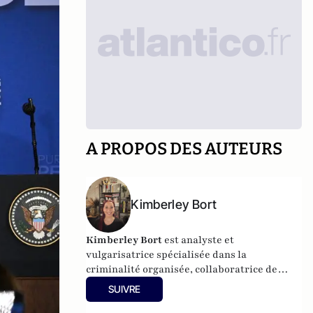
A PROPOS DES AUTEURS
Kimberley Bort
Kimberley Bort
est analyste et
vulgarisatrice spécialisée dans la
criminalité organisée, collaboratrice de
CrimOrg.com et à la tête de
Mobstars
SUIVRE
Stories
, un projet de contenus sur les