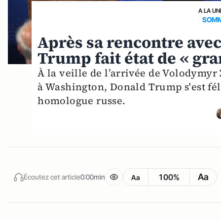
A LA UN
SOMM
Après sa rencontre ave
Trump fait état de « gra
À la veille de l’arrivée de Volodymyr
à Washington, Donald Trump s'est fél
homologue russe.
Aa
100%
Écoutez cet article
0:00min
Aa