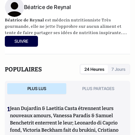
Béatrice de Reynal
Béatrice de Reynal
est médecin nutritionniste Très
gourmande, elle ne jette l'opprobre sur aucun aliment et
tente de faire partager ses idées de nutrition inspirante.
Elle est par ailleurs l'auteur du blog "
MiamMiam
".
SUIVRE
POPULAIRES
24 Heures
7 Jours
PLUS LUS
PLUS PARTAGES
1
Jean Dujardin & Laetitia Casta étrennent leurs
nouveaux amours, Vanessa Paradis & Samuel
Benchetrit enterrent le leur; Leonardo di Caprio
fond, Victoria Beckham fait du brukini, Cristiano