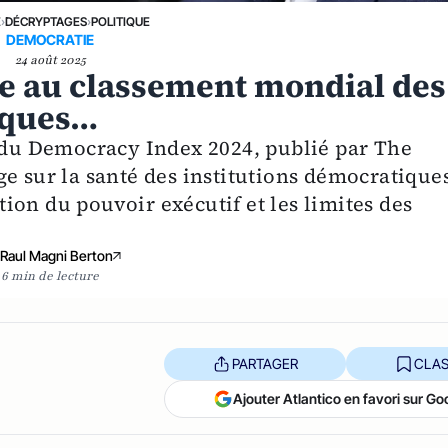
E
›
DÉCRYPTAGES
›
POLITIQUE
DEMOCRATIE
24 août 2025
26e au classement mondial des
iques…
e du Democracy Index 2024, publié par The
e sur la santé des institutions démocratique
ion du pouvoir exécutif et les limites des
Raul Magni Berton
6 min de lecture
PARTAGER
CLAS
Ajouter Atlantico en favori sur Go