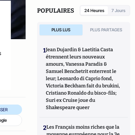
POPULAIRES
24 Heures
7 Jours
PLUS LUS
PLUS PARTAGES
1
Jean Dujardin & Laetitia Casta
s
étrennent leurs nouveaux
amours, Vanessa Paradis &
Samuel Benchetrit enterrent le
leur; Leonardo di Caprio fond,
Victoria Beckham fait du brukini,
Cristiano Ronaldo du bisco-fils;
Suri ex Cruise joue du
Shakespeare queer
SER
ogle
2
Les Français moins riches que la
moyenne européenne pour la 3e