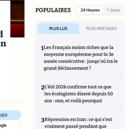
POPULAIRES
24 Heures
7 Jours
PLUS LUS
PLUS PARTAGES
d
en
1
Les Français moins riches que la
moyenne européenne pour la 3e
année consécutive : jusqu'où ira le
grand déclassement ?
2
L’été 2026 confirme tout ce que
les écologistes disent depuis 50
ans : non, et voilà pourquoi
SER
3
Répression en Iran : ce qui s'est
ogle
vraiment passé pendant que