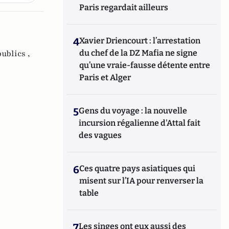
Paris regardait ailleurs
4
Xavier Driencourt : l’arrestation
du chef de la DZ Mafia ne signe
ublics ,
qu’une vraie-fausse détente entre
Paris et Alger
5
Gens du voyage : la nouvelle
incursion régalienne d'Attal fait
des vagues
6
Ces quatre pays asiatiques qui
misent sur l’IA pour renverser la
table
7
Les singes ont eux aussi des