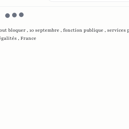
out bloquer ,
10 septembre ,
fonction publique ,
services p
égalités ,
France