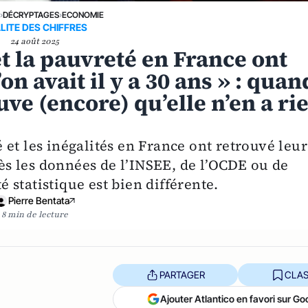
E
›
DÉCRYPTAGES
›
ECONOMIE
LITE DES CHIFFRES
24 août 2025
et la pauvreté en France ont
n avait il y a 30 ans » : quan
e (encore) qu’elle n’en a ri
et les inégalités en France ont retrouvé leur
rès les données de l’INSEE, de l’OCDE ou de
té statistique est bien différente.
Pierre Bentata
8 min de lecture
PARTAGER
CLAS
Ajouter Atlantico en favori sur Go