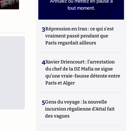
Annulez ou mettez en pause à
tout moment.
3
Répression en Iran : ce qui s'est
vraiment passé pendant que
Paris regardait ailleurs
4
Xavier Driencourt : l’arrestation
du chef de la DZ Mafia ne signe
qu’une vraie-fausse détente entre
Paris et Alger
5
Gens du voyage : la nouvelle
incursion régalienne d'Attal fait
des vagues