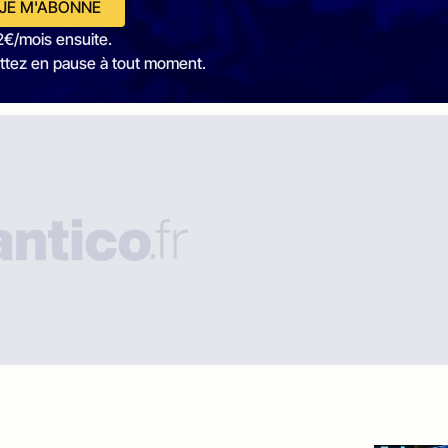
JE M'ABONNE
2€/mois ensuite.
ttez en pause à tout moment.