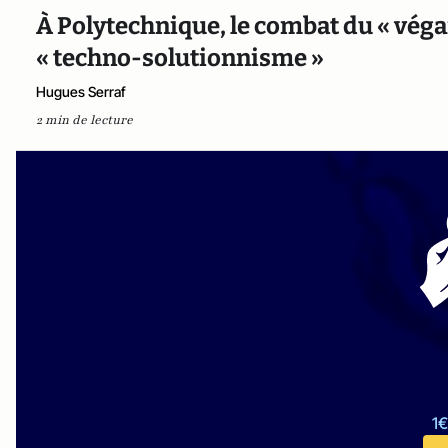
À Polytechnique, le combat du « véga
« techno-solutionnisme »
Hugues Serraf
2 min de lecture
1€