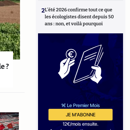
2
L’été 2026 confirme tout ce que
les écologistes disent depuis 50
ans : non, et voilà pourquoi
e ?
1€ Le Premier Mois
JE M'ABONNE
12€/mois ensuite.