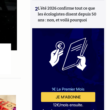
2
L’été 2026 confirme tout ce que
les écologistes disent depuis 50
ans : non, et voilà pourquoi
1€ Le Premier Mois
JE M'ABONNE
12€/mois ensuite.