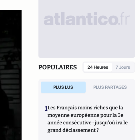
POPULAIRES
24 Heures
7 Jours
PLUS LUS
PLUS PARTAGES
1
Les Français moins riches que la
moyenne européenne pour la 3e
année consécutive : jusqu'où ira le
grand déclassement ?