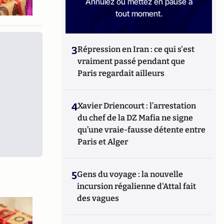
Annulez ou mettez en pause à
tout moment.
3
Répression en Iran : ce qui s'est
vraiment passé pendant que
Paris regardait ailleurs
4
Xavier Driencourt : l’arrestation
du chef de la DZ Mafia ne signe
qu’une vraie-fausse détente entre
Paris et Alger
5
Gens du voyage : la nouvelle
incursion régalienne d'Attal fait
des vagues