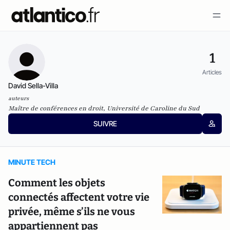
1
Articles
David Sella-Villa
auteurs
Maître de conférences en droit, Université de Caroline du Sud
SUIVRE
MINUTE TECH
Comment les objets
connectés affectent votre vie
privée, même s’ils ne vous
appartiennent pas