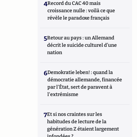
4
Record du CAC 40 mais
croissance nulle : voilà ce que
révèle le paradoxe français
5
Retour au pays : un Allemand
décrit le suicide culturel d’une
nation
6
Demokratie leben! : quand la
démocratie allemande, financée
par l'État, sert de paravent à
l'extrémisme
7
Et si nos craintes sur les
habitudes de lecture de la
génération Z étaient largement
infondées ?