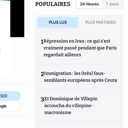
POPULAIRES
24 Heures
7 Jours
PLUS LUS
PLUS PARTAGES
1
Répression en Iran : ce qui s'est
vraiment passé pendant que Paris
t
regardait ailleurs
2
Immigration : les (très) faux-
semblants européens après Ceuta
SER
3
Et Dominique de Villepin
accoucha du villepino-
ogle
macronisme